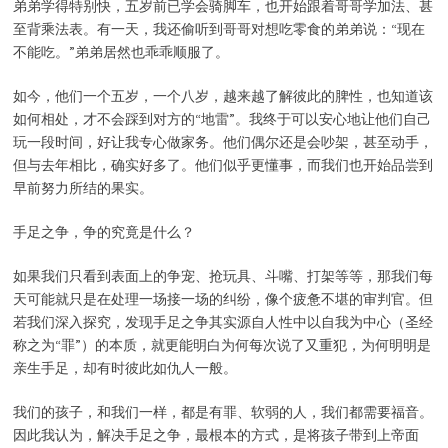
弟弟学得特别快，五岁前已学会骑脚车，也开始跟着哥哥学加法、甚
至背乘法表。有一天，我还偷听到哥哥对想吃零食的弟弟说：“现在
不能吃。”弟弟居然也乖乖顺服了。
如今，他们一个五岁，一个八岁，越来越了解彼此的脾性，也知道该
如何相处，才不会踩到对方的“地雷”。我终于可以安心地让他们自己
玩一段时间，好让我专心做家务。他们偶尔还是会吵架，甚至动手，
但与去年相比，确实好多了。他们似乎更懂事，而我们也开始品尝到
早前努力所结的果实。
手足之争，争的究竟是什么？
如果我们只看到表面上的争宠、抢玩具、斗嘴、打架等等，那我们每
天可能就只是在处理一场接一场的纠纷，像个疲惫不堪的审判官。但
若我们深入探究，发现手足之争其实源自人性中以自我为中心（圣经
称之为“罪”）的本质，就更能明白为何每次说了又重犯，为何明明是
亲生手足，却有时彼此如仇人一般。
我们的孩子，和我们一样，都是有罪、软弱的人，我们都需要福音。
因此我认为，解决手足之争，最根本的方式，是将孩子带到上帝面