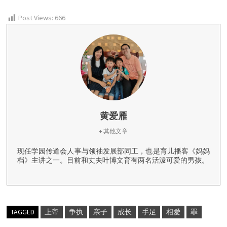
Post Views:
666
黄爱雁
+ 其他文章
现任学园传道会人事与领袖发展部同工，也是育儿播客《妈妈
档》主讲之一。目前和丈夫叶博文育有两名活泼可爱的男孩。
TAGGED
上帝
争执
亲子
成长
手足
相爱
罪