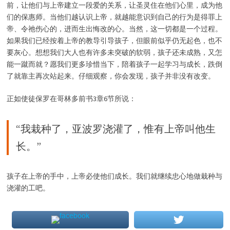
前，让他们与上帝建立一段爱的关系，让圣灵住在他们心里，成为他
们的保惠师。当他们越认识上帝，就越能意识到自己的行为是得罪上
帝、令祂伤心的，进而生出悔改的心。当然，这一切都是一个过程。
如果我们已经按着上帝的教导引导孩子，但眼前似乎仍无起色，也不
要灰心。想想我们大人也有许多未突破的软弱，孩子还未成熟，又怎
能一蹴而就？愿我们更多珍惜当下，陪着孩子一起学习与成长，跌倒
了就靠主再次站起来。仔细观察，你会发现，孩子并非没有改变。
正如使徒保罗在哥林多前书3章6节所说：
“我栽种了，亚波罗浇灌了，惟有上帝叫他生
长。”
孩子在上帝的手中，上帝必使他们成长。我们就继续忠心地做栽种与
浇灌的工吧。