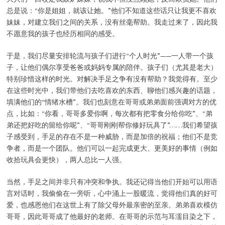
总是说：“你是姐姐，就该让她。”他们不知道这些话只让我更不喜欢
妹妹，对建立我们之间的关系，没有丝毫帮助。我走过来了，因此我
不愿意我的孩子也经历相同的感受。
于是，我们尽量安排轮流与孩子们进行“个人时光”——一人带一个孩
子，让他们偶尔享受爸爸或妈妈专属的陪伴。孩子们（尤其是老大）
特别珍惜这样的时光。对解决手足之争有没有帮助？我觉得有。至少
在这些时光中，我们带他们去吃喜欢的东西、聊他们感兴趣的话题，
填满他们的“情绪水槽”。我们也刻意在哥哥或弟弟面前强调对方的优
点，比如：“你看，哥哥多爱你啊，每次都有把零食分给你吃”、“弟
弟还把好吃的留给你呢”、“哥哥刚刚帮你修好玩具了”……我们希望孩
子感受到，手足的存在不是一种威胁，而是加倍的祝福；他们不是竞
争者，而是一个团队。他们可以一起完成更大、更美好的事情（例如
收拾玩具会更快），两人总比一人强。
当然，手足之间并非只有冲突和争执。我还记得当他们开始可以用语
言对话时，我偷偷在一旁听，心中涌上一股暖流，觉得他们真的好可
爱，也感恩他们在这世上有了除父母外最亲密的至亲。弟弟喜欢模仿
哥哥，因此哥哥成了他最好的老师。在哥哥的示范与耳濡目染之下，