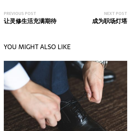
Post
Previous
Ne
PREVIOUS POST
NEXT POST
navigation
post:
po
让灵修生活充满期待
成为职场灯塔
YOU MIGHT ALSO LIKE