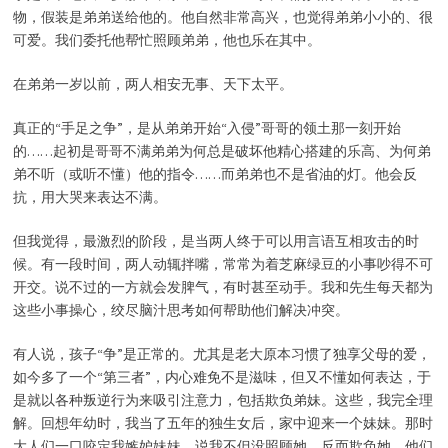
物，假装是弟弟送给他的。他自然非常高兴，也觉得弟弟小小的、很
可爱。我们委托他帮忙照顾弟弟，他也乐在其中。
在弟弟一岁以前，两人相安无事、天下太平。
真正的“手足之争”，是从弟弟开始“入侵”哥哥的领土那一刻开始
的……起初是哥哥不满弟弟为何总是破坏他精心搭建的乐高、为何弟
弟不听（或听不懂）他的指令……而弟弟也不是省油的灯。他会反
抗，用大哭来表达不满。
但我觉得，最激烈的阶段，是当两人终于可以用言语互相攻击的时
候。有一段时间，两人动辄拌嘴，常常为着芝麻绿豆的小事吵得不可
开交。说不过的一方就会发脾气，有时甚至动手。我和先生每天都为
这些小事操心，绞尽脑汁思考如何帮助他们解决冲突。
有人说，孩子“争”是正常的。尤其是老大原本习惯了独享父母的爱，
如今多了一个“第三者”，内心难免不是滋味，但又不懂如何表达，于
是就以各种叛逆行为来吸引注意力，包括欺负弟妹。这些，我完全理
解。回想年幼时，我当了五年的独生女后，家中迎来一个妹妹。那时
大人们一口咬定我嫉妒妹妹，说我不但没照顾她，反而欺负她。他们